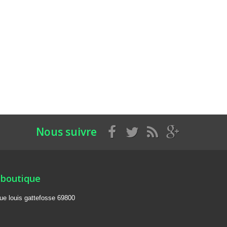
Nous suivre
 boutique
rue louis gattefosse 69800