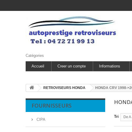
Catégories
Accueil
Creer un compte
Informations
RETROVISEURS HONDA
HONDA CRV 1998->2
HONDA
FOURNISSEURS
Tri
De A 
CIPA