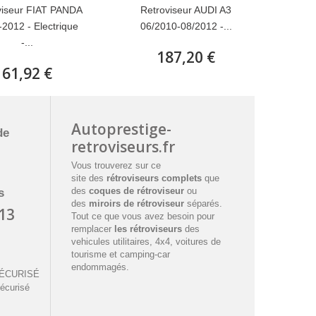
viseur FIAT PANDA
Retroviseur AUDI A3
2012 - Electrique
06/2010-08/2012 -...
-...
187,20 €
61,92 €
Autoprestige-
de
retroviseurs.fr
Vous trouverez sur ce
site des
rétroviseurs complets
que
des
coques de rétroviseur
ou
s
des
miroirs de rétroviseur
séparés.
 13
Tout ce que vous avez besoin pour
remplacer
les rétroviseurs
des
vehicules utilitaires, 4x4, voitures de
tourisme et camping-car
endommagés.
SÉCURISÉ