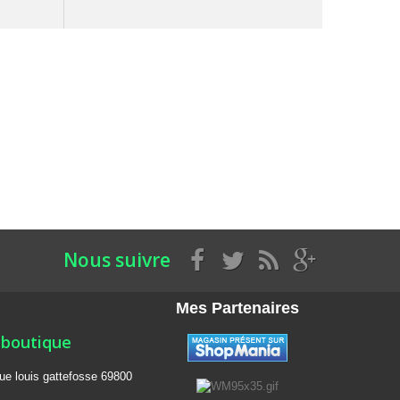
Nous suivre
Mes Partenaires
 boutique
rue louis gattefosse 69800