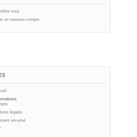
tifiez-vous
er un nouveau compte
ES
ueil
ormations
ropos
ions légales
ement sécurisé
V