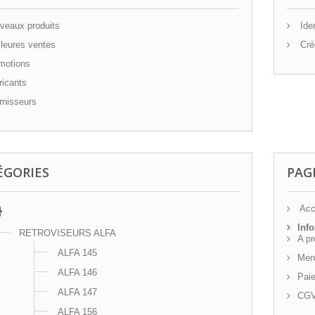
eaux produits
Iden
leures ventes
Cré
motions
icants
nisseurs
ÉGORIES
PAG
Acc
Inf
RETROVISEURS ALFA
A p
ALFA 145
Ment
ALFA 146
Pai
ALFA 147
CG
ALFA 156