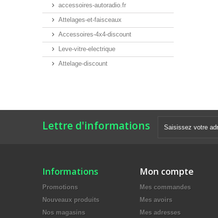
accessoires-autoradio.fr
Attelages-et-faisceaux
Accessoires-4x4-discount
Leve-vitre-electrique
Attelage-discount
Lettre d'informations
Informations
Mon compte
Promotions
Mes commandes
Nouveaux produits
Mes avoirs
Nos magasins
Mes adresses