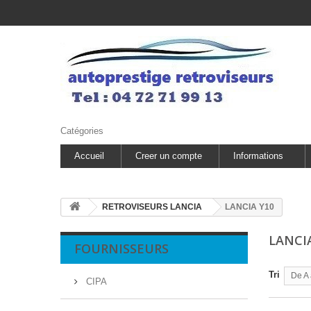
Catégories
Accueil
Creer un compte
Informations
RETROVISEURS LANCIA
LANCIA Y10
LANCI
FOURNISSEURS
Tri
De A 
CIPA