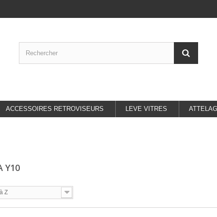
ACCESSOIRES RETROVISEURS
LEVE VITRES
ATTELA
A Y10
à Z