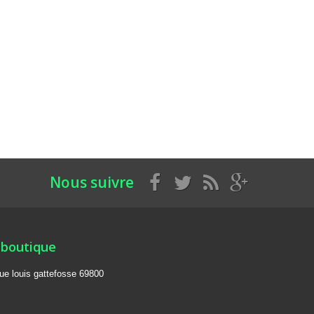
Nous suivre
 boutique
rue louis gattefosse 69800