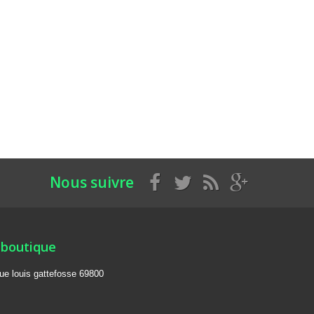
Nous suivre
 boutique
rue louis gattefosse 69800