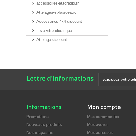
accessoires-autoradio.fr
Attelages-et-faisceaux
Accessoires-4x4-discount
Leve-vitre-electrique
Attelage-discount
Lettre d'informations
Informations
Mon compte
Promotions
Mes commandes
Nouveaux produits
Mes avoirs
Nos magasins
Mes adresses