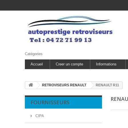
Catégories
Accueil
Creer un compte
Informations
RETROVISEURS RENAULT
RENAULT R11
RENAU
FOURNISSEURS
CIPA