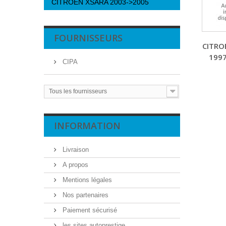
CITROEN XSARA 2003->2005
FOURNISSEURS
CITRO
199
CIPA
Tous les fournisseurs
INFORMATION
Livraison
A propos
Mentions légales
Nos partenaires
Paiement sécurisé
les sites autoprestige