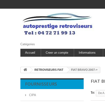
Catégories
Accueil
Creer un compte
Informations
RETROVISEURS FIAT
FIAT BRAVO 2007->
FIAT B
FOURNISSEURS
Tri
De A 
CIPA