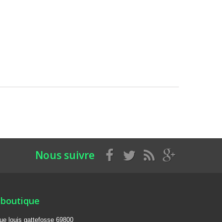
Nous suivre
 boutique
rue louis gattefosse 69800