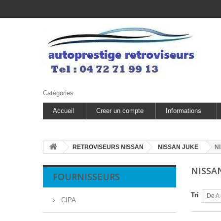
Catégories
Accueil
Creer un compte
Informations
RETROVISEURS NISSAN
NISSAN JUKE
N
NISSAN
FOURNISSEURS
Tri
De A 
CIPA