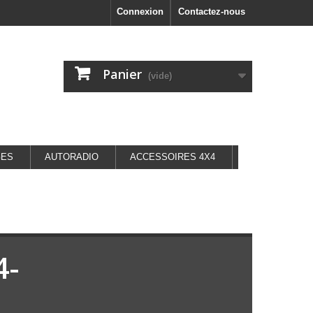
Connexion
Contactez-nous
Panier
(vide)
GES
AUTORADIO
ACCESSOIRES 4X4
4-