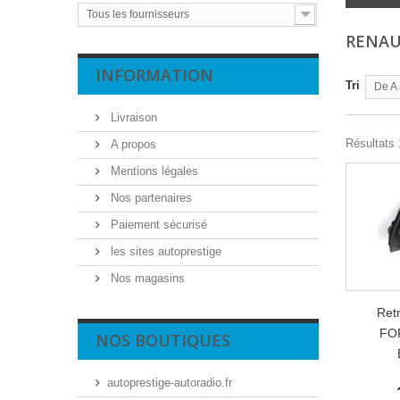
Tous les fournisseurs
RENAU
INFORMATION
Tri
De A 
Livraison
Résultats 1
A propos
Mentions légales
Nos partenaires
Paiement sécurisé
les sites autoprestige
Nos magasins
Ret
FO
NOS BOUTIQUES
autoprestige-autoradio.fr