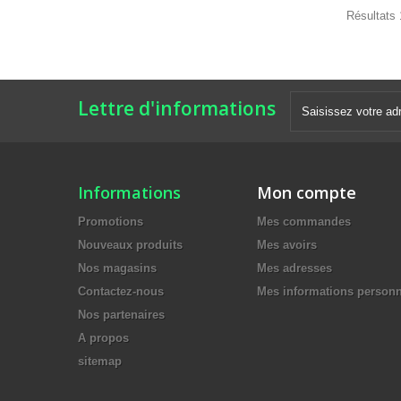
Résultats 1
Lettre d'informations
Informations
Mon compte
Promotions
Mes commandes
Nouveaux produits
Mes avoirs
Nos magasins
Mes adresses
Contactez-nous
Mes informations personn
Nos partenaires
A propos
sitemap