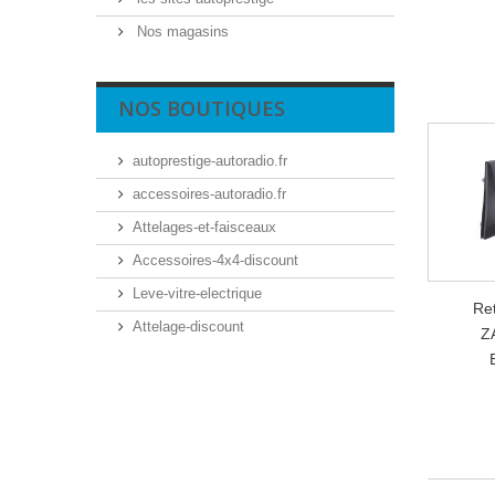
Nos magasins
NOS BOUTIQUES
autoprestige-autoradio.fr
accessoires-autoradio.fr
Attelages-et-faisceaux
Accessoires-4x4-discount
Leve-vitre-electrique
Re
Attelage-discount
Z