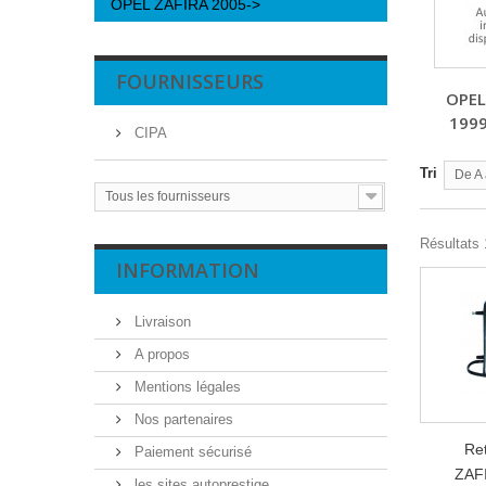
OPEL ZAFIRA 2005->
FOURNISSEURS
OPEL
199
CIPA
Tri
De A 
Tous les fournisseurs
Résultats 1
INFORMATION
Livraison
A propos
Mentions légales
Nos partenaires
Re
Paiement sécurisé
ZAF
les sites autoprestige