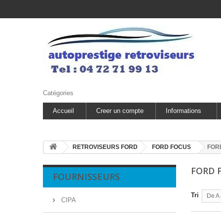
Catégories
Accueil
Creer un compte
Informations
RETROVISEURS FORD
FORD FOCUS
FOR
FORD 
FOURNISSEURS
Tri
De A 
CIPA