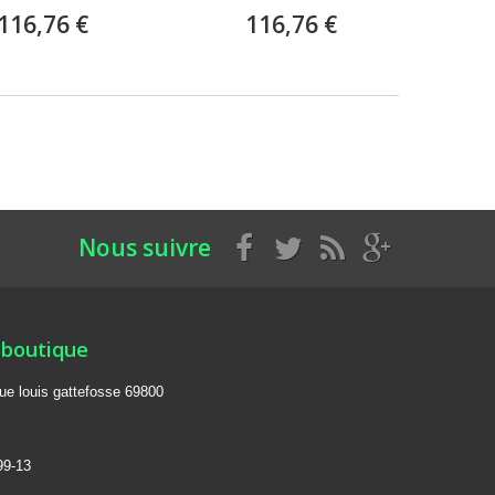
116,76 €
116,76 €
Nous suivre
 boutique
rue louis gattefosse 69800
99-13