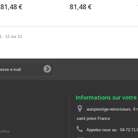
81,48 €
81,48 €
1 - 12 sur 12.
Informations sur votre
autoprestige-retroviseurs, 9 
saint priest France
Appelez-nous au :
04-72-71-
elles