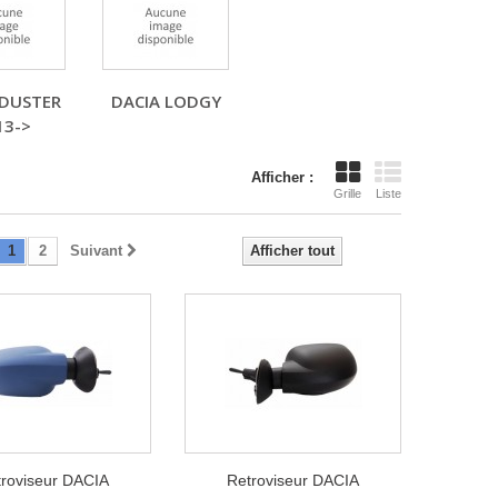
 DUSTER
DACIA LODGY
13->
Afficher :
Grille
Liste
1
2
Suivant
Afficher tout
roviseur DACIA
Retroviseur DACIA