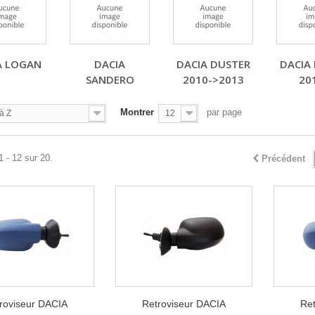
A LOGAN
DACIA
DACIA DUSTER
DACIA
SANDERO
2010->2013
20
Montrer
par page
à Z
12
1 - 12 sur 20.
Précédent
roviseur DACIA
Retroviseur DACIA
Ret