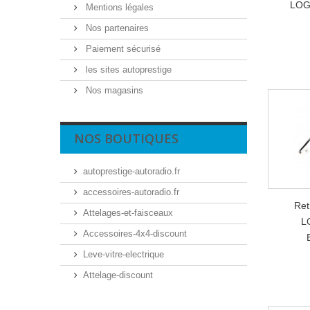
LOG
Mentions légales
Nos partenaires
Paiement sécurisé
les sites autoprestige
Nos magasins
NOS BOUTIQUES
autoprestige-autoradio.fr
accessoires-autoradio.fr
Ret
Attelages-et-faisceaux
L
Accessoires-4x4-discount
Leve-vitre-electrique
Attelage-discount