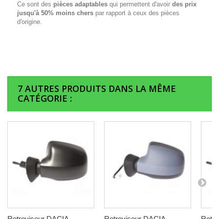
Ce sont des
pièces adaptables
qui permettent d'avoir
des prix
jusqu'à 50% moins chers
par rapport à ceux des pièces
d'origine.
7 AUTRES PRODUITS DANS LA MÊME
CATÉGORIE :
Retroviseur DACIA
Retroviseur DACIA
Retro