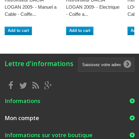
LOGAN 2009- - Manuel a
LOGAN 2009- - Electrique
LOGA
Cable - Coiffe...
- Coiffe a...
Cable 
Add to cart
Add to cart
Add 
Lettre d'informations
Informations
Mon compte
Informations sur votre boutique