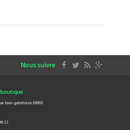
Nous suivre
 boutique
rue louis gattefosse 69800
99-13