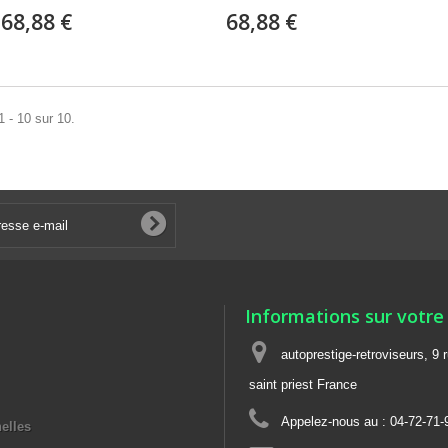
68,88 €
68,88 €
1 - 10 sur 10.
Informations sur votre
autoprestige-retroviseurs, 9 
saint priest France
Appelez-nous au :
04-72-71-
elles