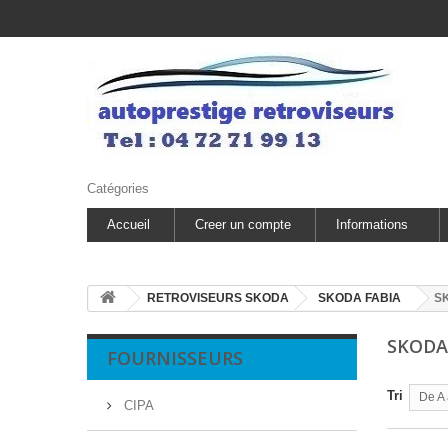
Catégories
Accueil
Creer un compte
Informations
RETROVISEURS SKODA
SKODA FABIA
SK
SKODA
FOURNISSEURS
Tri
De A 
CIPA