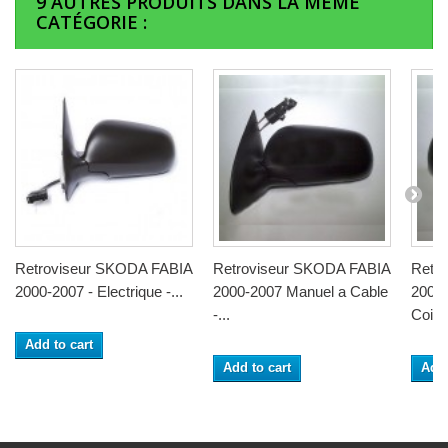
9 AUTRES PRODUITS DANS LA MÊME
CATÉGORIE :
Retroviseur SKODA FABIA
Retroviseur SKODA FABIA
Retr
2000-2007 - Electrique -...
2000-2007 Manuel a Cable
2000-
-...
Coiffe
Add to cart
Add to cart
Add 