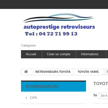
Catégories
Accueil
Creer un compte
Informations
RETROVISEURS TOYOTA
TOYOTA YARIS
TOYOT
FOURNISSEURS
Tri
De A 
CIPA