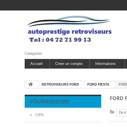
Catégories
Accueil
Creer un compte
Informations
RETROVISEURS FORD
FORD FIESTA
FORD
FORD F
FOURNISSEURS
Tri
De A 
CIPA