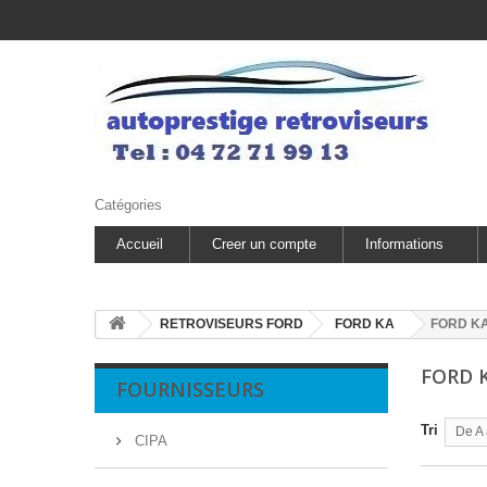
Catégories
Accueil
Creer un compte
Informations
RETROVISEURS FORD
FORD KA
FORD KA
FORD 
FOURNISSEURS
Tri
De A 
CIPA