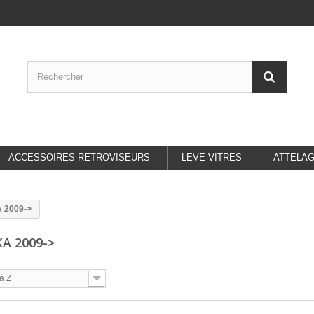
ACCESSOIRES RETROVISEURS
LEVE VITRES
ATTELA
 2009->
KA 2009->
à Z