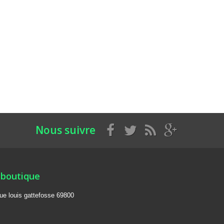
Nous suivre
 boutique
rue louis gattefosse 69800