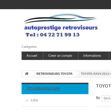
Catégories
Accueil
Creer un compte
Informations
RETROVISEURS TOYOTA
TOYOTA RAV4 2013-
TOYOT
FOURNISSEURS
Tri
De A 
CIPA