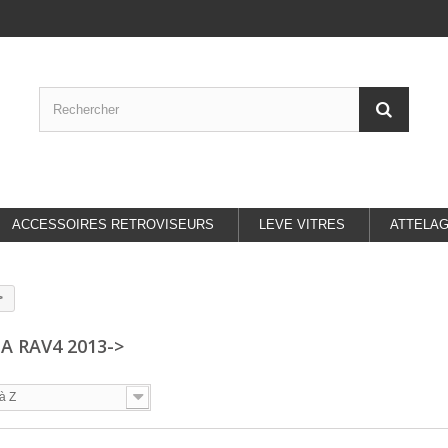
ACCESSOIRES RETROVISEURS
LEVE VITRES
ATTELA
>
A RAV4 2013->
à Z