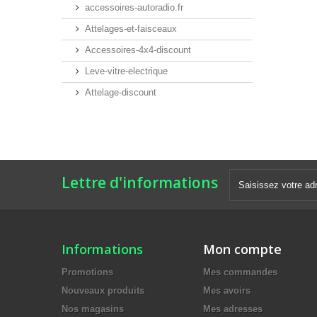
accessoires-autoradio.fr
Attelages-et-faisceaux
Accessoires-4x4-discount
Leve-vitre-electrique
Attelage-discount
Lettre d'informations
Informations
Mon compte
Promotions
Mes commandes
Nouveaux produits
Mes avoirs
Nos magasins
Mes adresses