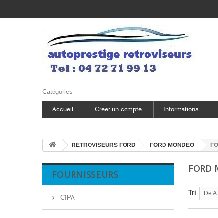
Catégories
Accueil
Creer un compte
Informations
RETROVISEURS FORD
FORD MONDEO
FO
FORD 
FOURNISSEURS
Tri
De A 
CIPA