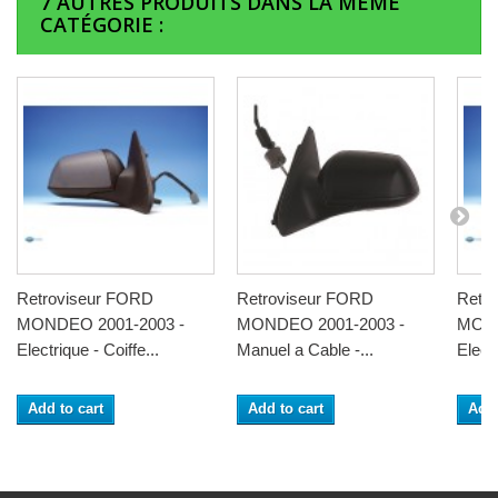
7 AUTRES PRODUITS DANS LA MÊME
CATÉGORIE :
Retroviseur FORD
Retroviseur FORD
Retr
MONDEO 2001-2003 -
MONDEO 2001-2003 -
MOND
Electrique - Coiffe...
Manuel a Cable -...
Electr
Add to cart
Add to cart
Add 