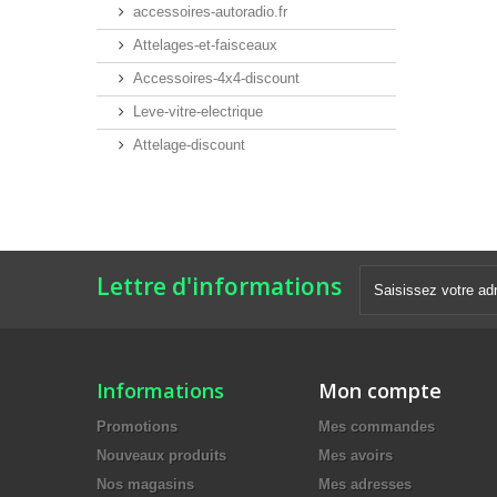
accessoires-autoradio.fr
Attelages-et-faisceaux
Accessoires-4x4-discount
Leve-vitre-electrique
Attelage-discount
Lettre d'informations
Informations
Mon compte
Promotions
Mes commandes
Nouveaux produits
Mes avoirs
Nos magasins
Mes adresses