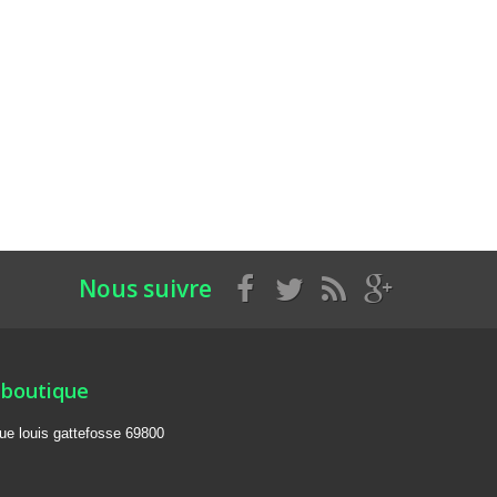
Nous suivre
 boutique
rue louis gattefosse 69800