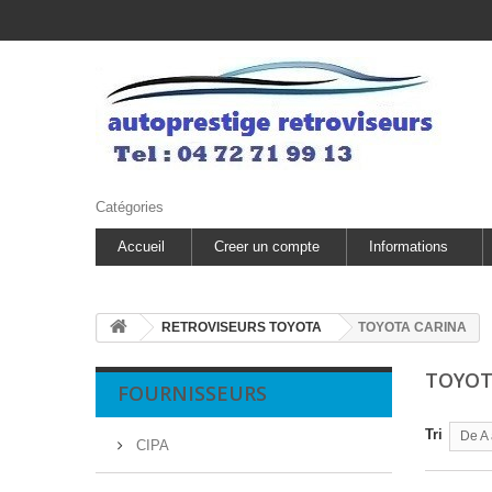
Catégories
Accueil
Creer un compte
Informations
RETROVISEURS TOYOTA
TOYOTA CARINA
TOYOT
FOURNISSEURS
Tri
De A 
CIPA