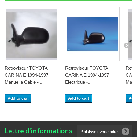
Retroviseur TOYOTA
Retroviseur TOYOTA
Retr
CARINA E 1994-1997
CARINA E 1994-1997
CARI
Manuel a Cable -...
Electrique -...
Manue
Add to cart
Add to cart
Add 
Lettre d'informations