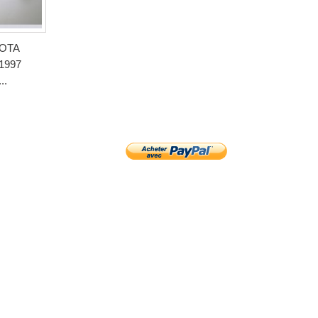
YOTA
1997
..