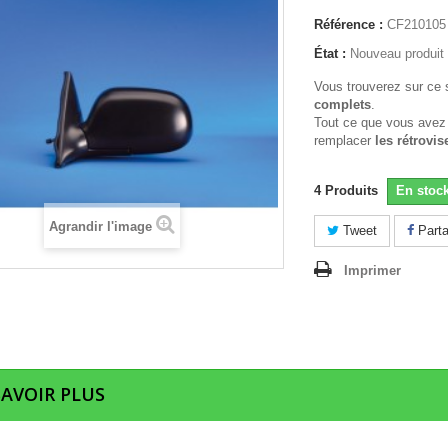
Référence :
CF210105
État :
Nouveau produit
Vous trouverez sur ce 
complets
.
Tout ce que vous avez
remplacer
les rétrovis
4
Produits
En stoc
Agrandir l'image
Tweet
Parta
Imprimer
SAVOIR PLUS