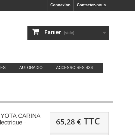
Connexion
Contactez-nous
Panier
(vide)
GES
AUTORADIO
ACCESSOIRES 4X4
TOYOTA CARINA
TTC
65,28 €
ectrique -