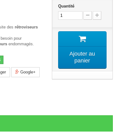
Quantité
site des
rétroviseurs
 besoin pour
eurs
endommagés.
Ajouter au
k
panier
ger
Google+