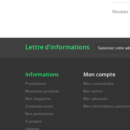
Résultats 
Lettre d'informations
Informations
Mon compte
Promotions
Mes commandes
Nouveaux produits
Mes avoirs
Nos magasins
Mes adresses
Contactez-nous
Mes informations personn
Nos partenaires
A propos
sitemap