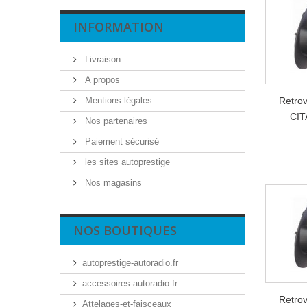
INFORMATION
Livraison
A propos
Mentions légales
Retro
CIT
Nos partenaires
Paiement sécurisé
les sites autoprestige
Nos magasins
NOS BOUTIQUES
autoprestige-autoradio.fr
accessoires-autoradio.fr
Retro
Attelages-et-faisceaux