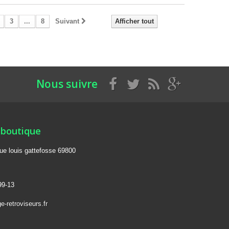
3
...
8
Suivant
Afficher tout
Nous suivre
 boutique
rue louis gattefosse 69800
99-13
-retroviseurs.fr