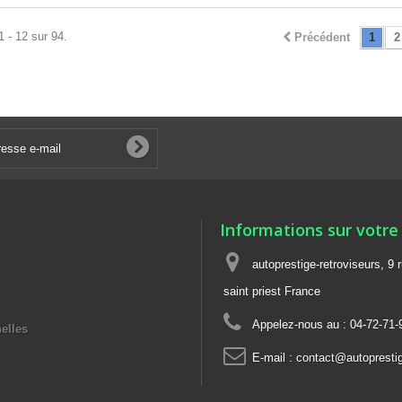
1 - 12 sur 94.
Précédent
1
2
Informations sur votre
autoprestige-retroviseurs, 9 
saint priest France
Appelez-nous au :
04-72-71-
elles
E-mail :
contact@autoprestige