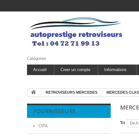
Catégories
Accueil
Creer un compte
Informations
RETROVISEURS MERCEDES
MERCEDES CLAS
MERCE
FOURNISSEURS
Tri
De A 
CIPA