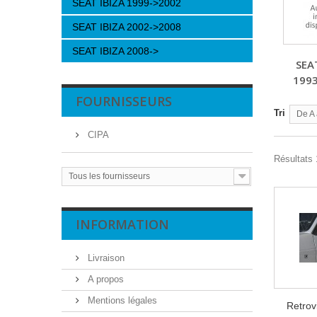
SEAT IBIZA 1999->2002
SEAT IBIZA 2002->2008
SEAT IBIZA 2008->
SEA
199
FOURNISSEURS
Tri
De A 
CIPA
Résultats 
Tous les fournisseurs
INFORMATION
Livraison
A propos
Mentions légales
Retrov