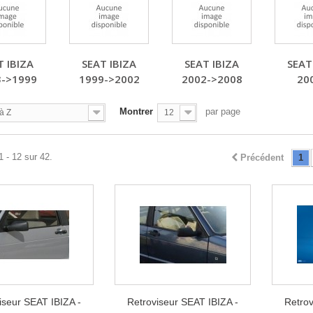
T IBIZA
SEAT IBIZA
SEAT IBIZA
SEAT
3->1999
1999->2002
2002->2008
20
Montrer
par page
à Z
12
1 - 12 sur 42.
Précédent
1
iseur SEAT IBIZA -
Retroviseur SEAT IBIZA -
Retrov