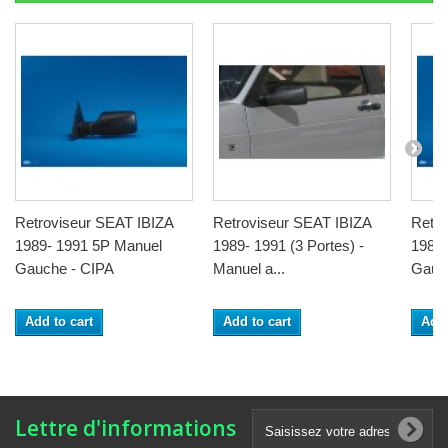
Retroviseur SEAT IBIZA
Retroviseur SEAT IBIZA
Retro
1989- 1991 5P Manuel
1989- 1991 (3 Portes) -
1989 
Gauche - CIPA
Manuel a...
Gauch
Add to cart
Add to cart
Add 
Lettre d'informations