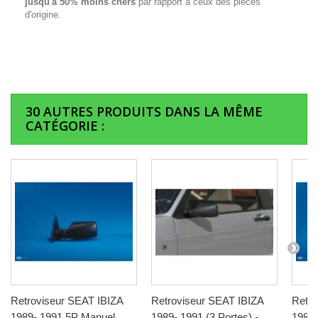
jusqu'à 50% moins chers
par rapport à ceux des pièces
d'origine.
30 AUTRES PRODUITS DANS LA MÊME
CATÉGORIE :
Retroviseur SEAT IBIZA
Retroviseur SEAT IBIZA
Retro
1989- 1991 5P Manuel
1989- 1991 (3 Portes) -
1989 