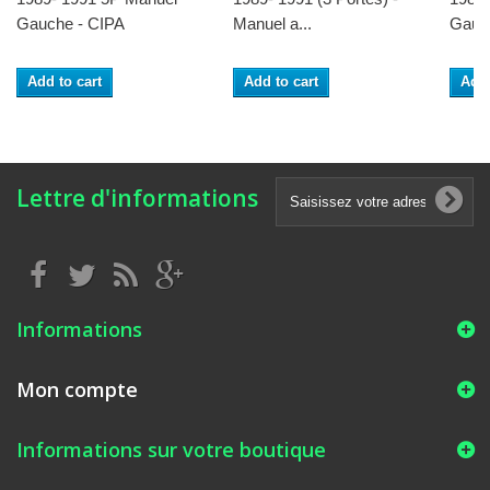
Gauche - CIPA
Manuel a...
Gauch
Add to cart
Add to cart
Add 
Lettre d'informations
Informations
Mon compte
Informations sur votre boutique