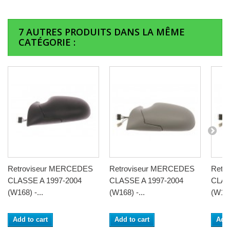
7 AUTRES PRODUITS DANS LA MÊME
CATÉGORIE :
Retroviseur MERCEDES
Retroviseur MERCEDES
Retr
CLASSE A 1997-2004
CLASSE A 1997-2004
CLAS
(W168) -...
(W168) -...
(W168
Add to cart
Add to cart
Add 