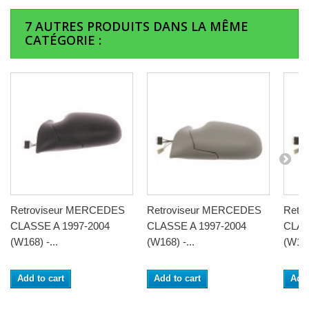
7 AUTRES PRODUITS DANS LA MÊME
CATÉGORIE :
Retroviseur MERCEDES
Retroviseur MERCEDES
Retr
CLASSE A 1997-2004
CLASSE A 1997-2004
CLAS
(W168) -...
(W168) -...
(W168
Add to cart
Add to cart
Add 