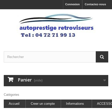
Connexion
Contactez-nous
Panier
(vide)
Catégories
Accueil
Creer un compte
Informations
ACCESSO