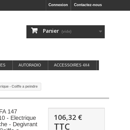
Connexion
Contactez-nous
Panier
(vide)
GES
AUTORADIO
ACCESSOIRES 4X4
ique - Coiffe a peindre
LFA 147
106,32 €
0 - Electrique
TTC
he - Degivrant