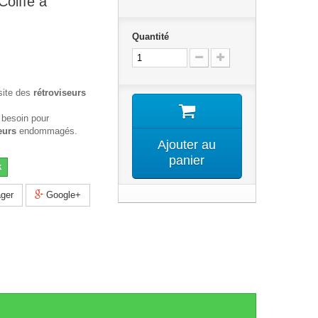
Coiffe a
Quantité
site des
rétroviseurs
 besoin pour
eurs
endommagés.
Ajouter au
panier
k
ger
Google+