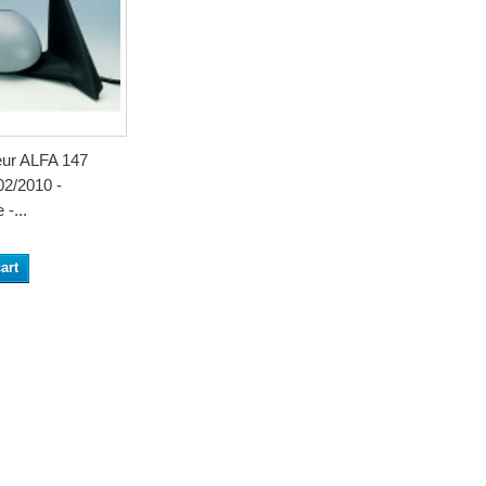
eur ALFA 147
02/2010 -
 -...
art