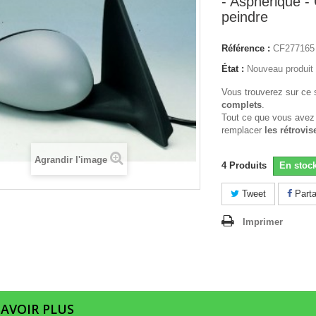
- Aspherique - 
peindre
Référence :
CF277165
État :
Nouveau produit
Vous trouverez sur ce 
complets
.
Tout ce que vous avez
remplacer
les rétrovis
Agrandir l'image
4
Produits
En stoc
Tweet
Parta
Imprimer
SAVOIR PLUS