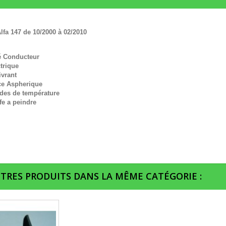
lfa 147 de 10/2000 à 02/2010
é Conducteur
trique
ivrant
ce Aspherique
des de température
fe a peindre
UTRES PRODUITS DANS LA MÊME CATÉGORIE :