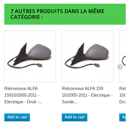
7 AUTRES PRODUITS DANS LA MÊME
CATÉGORIE :
Retroviseur ALFA
Retroviseur ALFA 159
Retro
15910/2005-2011 -
10/2005-2011 - Electrique -
10/20
Electrique - Droit -...
Sonde...
Droit.
Add to cart
Add to cart
Add 