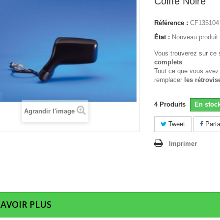
Coiffe Noire
Référence :
CF135104
État :
Nouveau produit
Vous trouverez sur ce 
complets
.
Tout ce que vous avez
remplacer
les rétrovis
4
Produits
En stoc
Agrandir l'image
Tweet
Parta
Imprimer
SAVOIR PLUS