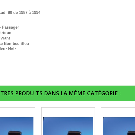
udi 80 de 1987 à 1994
é Passager
trique
ivrant
ce Bombee Bleu
leur Noir
UTRES PRODUITS DANS LA MÊME CATÉGORIE :