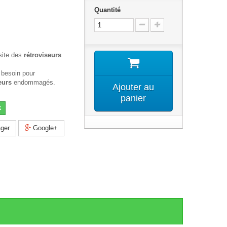
Quantité
site des
rétroviseurs
 besoin pour
eurs
endommagés.
Ajouter au
panier
k
ger
Google+