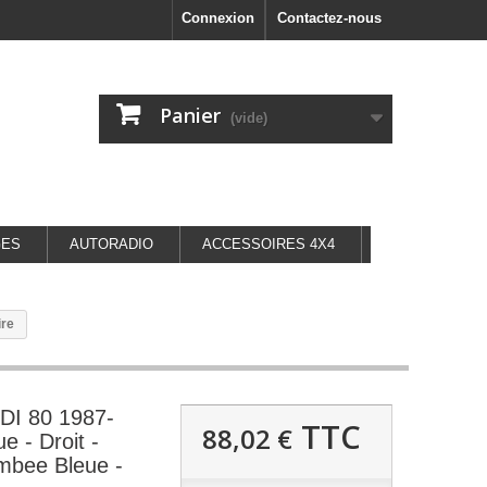
Connexion
Contactez-nous
Panier
(vide)
GES
AUTORADIO
ACCESSOIRES 4X4
ire
DI 80 1987-
TTC
88,02 €
e - Droit -
mbee Bleue -