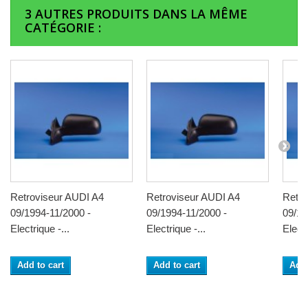
3 AUTRES PRODUITS DANS LA MÊME
CATÉGORIE :
Retroviseur AUDI A4
Retroviseur AUDI A4
Retro
09/1994-11/2000 -
09/1994-11/2000 -
09/19
Electrique -...
Electrique -...
Electr
Add to cart
Add to cart
Add 