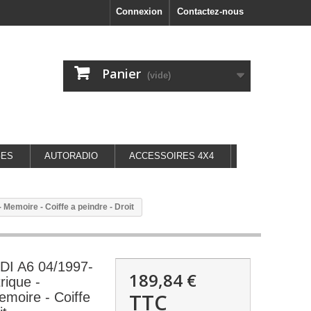
Connexion
Contactez-nous
Panier
(vide)
GES
AUTORADIO
ACCESSOIRES 4X4
 Memoire - Coiffe a peindre - Droit
DI A6 04/1997-
189,84 €
rique -
TTC
emoire - Coiffe