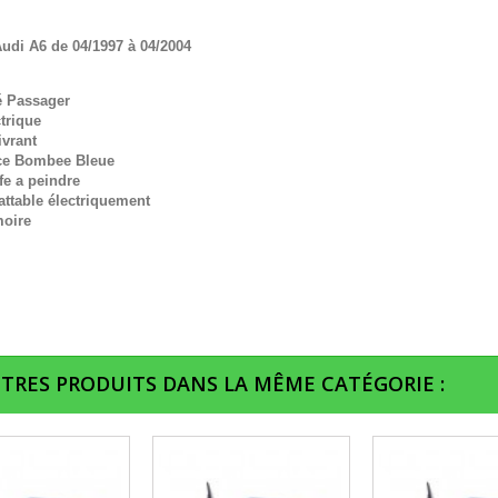
udi A6 de 04/1997 à 04/2004
é Passager
trique
ivrant
ce Bombee Bleue
fe a peindre
ttable électriquement
oire
UTRES PRODUITS DANS LA MÊME CATÉGORIE :