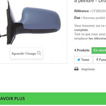
a peindre - Dro
Référence :
CF380184
État :
Nouveau produit
Vous trouverez sur ce 
complets
.
Tout ce que vous avez
remplacer
les rétrovis
4
Produits
En stoc
Agrandir l'image
Tweet
Parta
Imprimer
SAVOIR PLUS