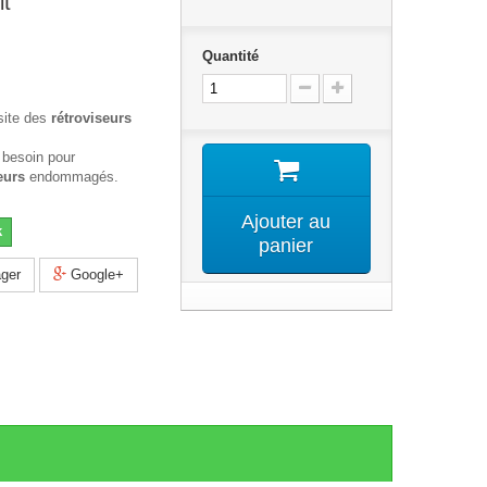
it
Quantité
site des
rétroviseurs
 besoin pour
eurs
endommagés.
Ajouter au
k
panier
ger
Google+