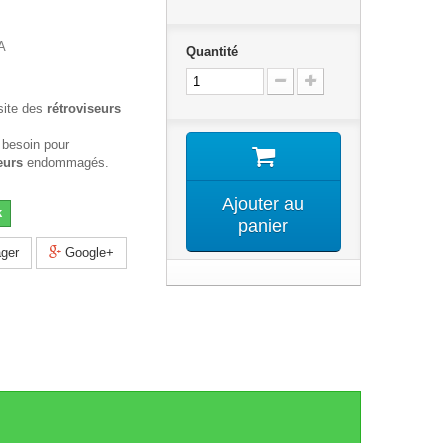
A
Quantité
site des
rétroviseurs
 besoin pour
eurs
endommagés.
Ajouter au
k
panier
ger
Google+