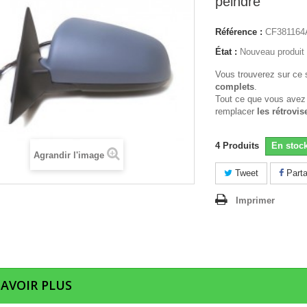
peindre
Référence :
CF381164
État :
Nouveau produit
Vous trouverez sur ce 
complets
.
Tout ce que vous avez
remplacer
les rétrovis
4
Produits
En stoc
Agrandir l'image
Tweet
Parta
Imprimer
SAVOIR PLUS