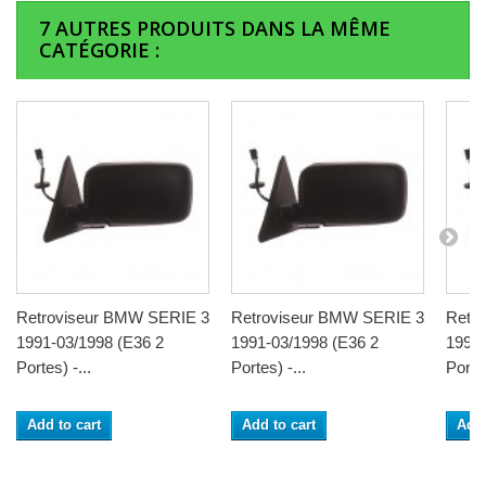
7 AUTRES PRODUITS DANS LA MÊME
CATÉGORIE :
Retroviseur BMW SERIE 3
Retroviseur BMW SERIE 3
Retr
1991-03/1998 (E36 2
1991-03/1998 (E36 2
1991-
Portes) -...
Portes) -...
Portes
Add to cart
Add to cart
Add 