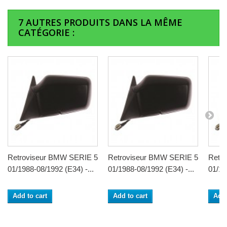
7 AUTRES PRODUITS DANS LA MÊME
CATÉGORIE :
Retroviseur BMW SERIE 5
Retroviseur BMW SERIE 5
Retr
01/1988-08/1992 (E34) -...
01/1988-08/1992 (E34) -...
01/19
Add to cart
Add to cart
Add 