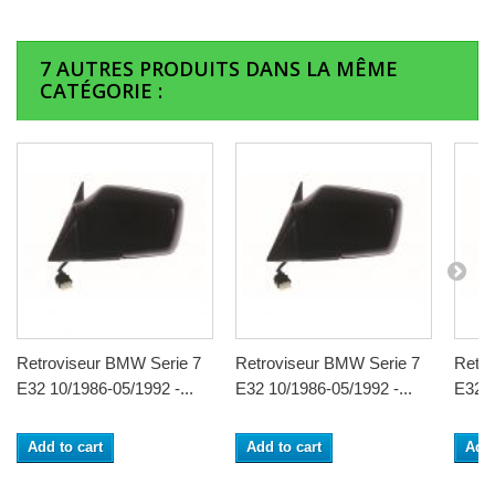
7 AUTRES PRODUITS DANS LA MÊME
CATÉGORIE :
Retroviseur BMW Serie 7
Retroviseur BMW Serie 7
Retro
E32 10/1986-05/1992 -...
E32 10/1986-05/1992 -...
E32 1
Add to cart
Add to cart
Add 