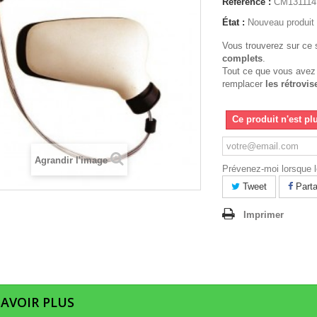
Référence :
CM131114
État :
Nouveau produit
Vous trouverez sur ce 
complets
.
Tout ce que vous avez
remplacer
les rétrovis
Ce produit n'est pl
Agrandir l'image
Prévenez-moi lorsque le
Tweet
Parta
Imprimer
SAVOIR PLUS