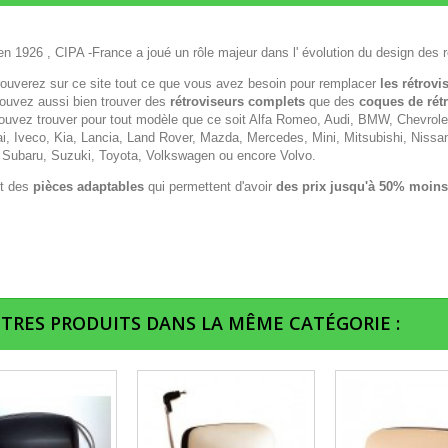
n 1926 , CIPA -France a joué un rôle majeur dans l' évolution du design des r
rouverez sur ce site tout ce que vous avez besoin pour remplacer
les rétrovi
ouvez aussi bien trouver des
rétroviseurs complets
que des
coques de rét
ouvez trouver pour tout modèle que ce soit Alfa Romeo, Audi, BMW, Chevrolet,
i, Iveco, Kia, Lancia, Land Rover, Mazda, Mercedes, Mini, Mitsubishi, Nissa
 Subaru, Suzuki, Toyota, Volkswagen ou encore Volvo.
t des
pièces adaptables
qui permettent d'avoir
des prix jusqu'à 50% moins
UTRES PRODUITS DANS LA MÊME CATÉGORIE :