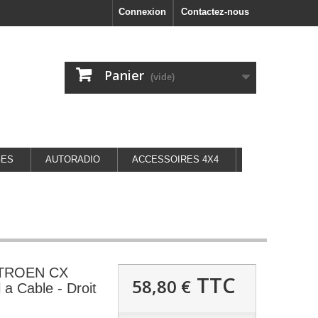
Connexion
Contactez-nous
Panier
(vide)
GES
AUTORADIO
ACCESSOIRES 4X4
CITROEN CX
TTC
58,80 €
 a Cable - Droit