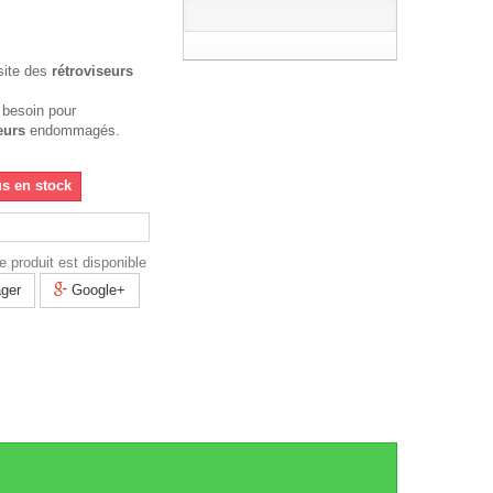
site des
rétroviseurs
 besoin pour
eurs
endommagés.
us en stock
 produit est disponible
ger
Google+