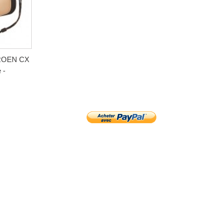
TROEN CX
 -