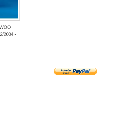
AEWOO
2/2004 -