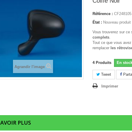
Coiffe Noir
Référence :
CF248105
État :
Nouveau produit
Vous trouverez sur ce 
complets
.
Tout ce que vous avez
remplacer
les rétrovis
4
Produits
En stoc
Agrandir l'image
Tweet
Parta
Imprimer
SAVOIR PLUS