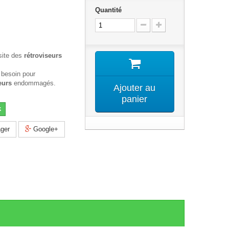
Quantité
site des
rétroviseurs
 besoin pour
eurs
endommagés.
Ajouter au
panier
k
ger
Google+