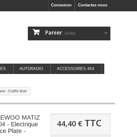
Connexion
Contactez-nous
Panier
(vide)
GES
AUTORADIO
ACCESSOIRES 4X4
e - Coiffe Noir
DAEWOO MATIZ
TTC
44,40 €
4 - Electrique
ce Plate -