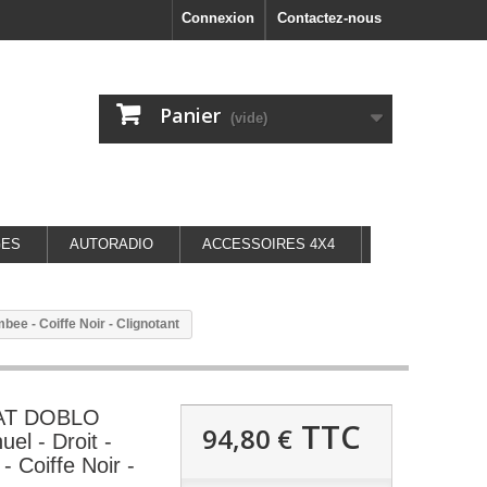
Connexion
Contactez-nous
Panier
(vide)
GES
AUTORADIO
ACCESSOIRES 4X4
ee - Coiffe Noir - Clignotant
IAT DOBLO
TTC
94,80 €
el - Droit -
 Coiffe Noir -