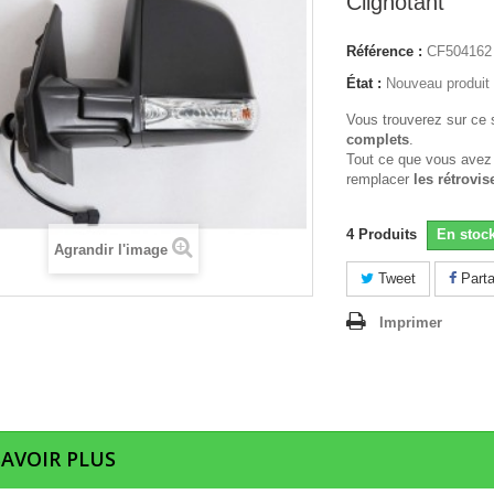
Clignotant
Référence :
CF504162
État :
Nouveau produit
Vous trouverez sur ce 
complets
.
Tout ce que vous avez
remplacer
les rétrovis
4
Produits
En stoc
Agrandir l'image
Tweet
Parta
Imprimer
SAVOIR PLUS