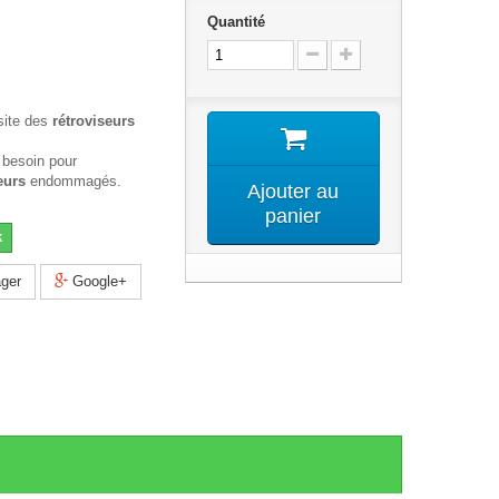
Quantité
site des
rétroviseurs
 besoin pour
eurs
endommagés.
Ajouter au
panier
k
ger
Google+