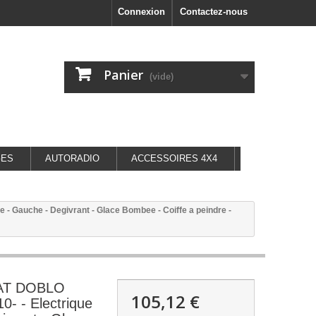
Connexion
Contactez-nous
Panier
(vide)
GES
AUTORADIO
ACCESSOIRES 4X4
- Gauche - Degivrant - Glace Bombee - Coiffe a peindre -
IAT DOBLO
105,12 €
- - Electrique