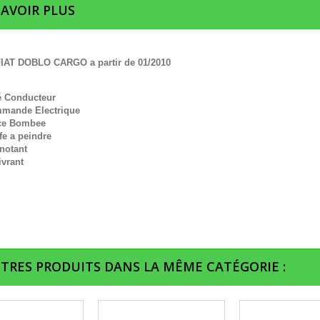
SAVOIR PLUS
IAT DOBLO CARGO a partir de 01/2010
é Conducteur
mande Electrique
ce Bombee
fe a peindre
notant
ivrant
UTRES PRODUITS DANS LA MÊME CATÉGORIE :