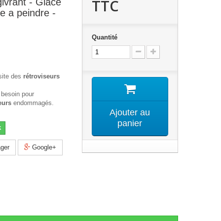
TTC
ivrant - Glace
e a peindre -
Quantité
site des
rétroviseurs
 besoin pour
eurs
endommagés.
Ajouter au
panier
k
ger
Google+