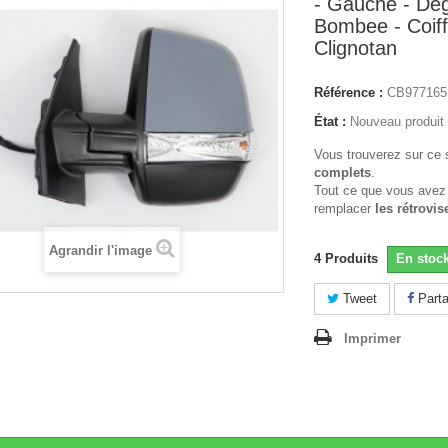
- Gauche - Deg
Bombee - Coiff
Clignotan
Référence :
CB977165
État :
Nouveau produit
Vous trouverez sur ce 
complets
.
Tout ce que vous avez
remplacer
les rétrovis
Agrandir l'image
4
Produits
En stoc
Tweet
Parta
Imprimer