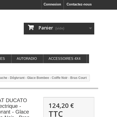
Connexion
Contactez-nous
Panier
(vide)
GES
AUTORADIO
ACCESSOIRES 4X4
che - Dégivrant - Glace Bombee - Coiffe Noir - Bras Court
FIAT DUCATO
124,20 €
ectrique -
TTC
rant - Glace