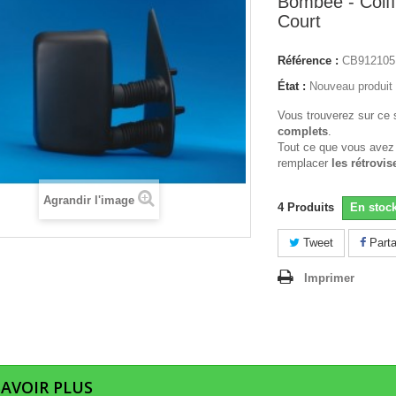
Bombee - Coiff
Court
Référence :
CB912105
État :
Nouveau produit
Vous trouverez sur ce 
complets
.
Tout ce que vous avez
remplacer
les rétrovis
Agrandir l'image
4
Produits
En stoc
Tweet
Parta
Imprimer
SAVOIR PLUS