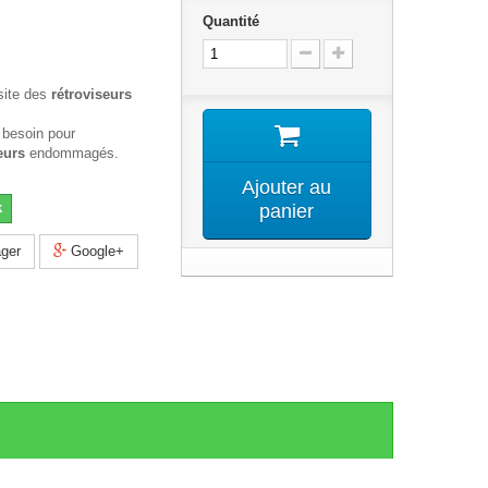
Quantité
site des
rétroviseurs
 besoin pour
eurs
endommagés.
Ajouter au
k
panier
ger
Google+