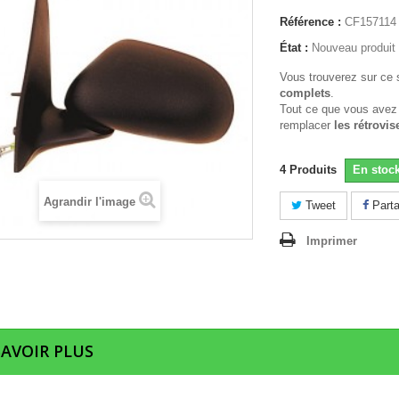
Référence :
CF157114
État :
Nouveau produit
Vous trouverez sur ce 
complets
.
Tout ce que vous avez
remplacer
les rétrovis
4
Produits
En stoc
Agrandir l'image
Tweet
Parta
Imprimer
SAVOIR PLUS