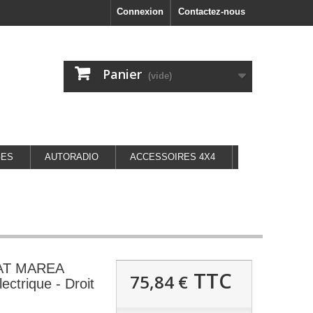
Connexion
Contactez-nous
Panier
(vide)
GES
AUTORADIO
ACCESSOIRES 4X4
IAT MAREA
TTC
75,84 €
ectrique - Droit