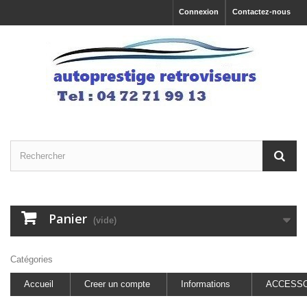
Connexion
Contactez-nous
Panier
(vide)
Catégories
Accueil
Creer un compte
Informations
ACCESSO