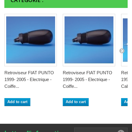
CATÉGORIE :
Retroviseur FIAT PUNTO
Retroviseur FIAT PUNTO
Retr
1999- 2005 - Electrique -
1999- 2005 - Electrique -
1999-
Coiffe...
Coiffe...
Cable 
Add to cart
Add to cart
Add 