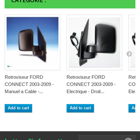
CATÉGORIE :
Retroviseur FORD
Retroviseur FORD
Retr
CONNECT 2003-2009 -
CONNECT 2003-2009 -
CONN
Manuel a Cable -...
Electrique - Droit...
Electr
Add to cart
Add to cart
Add 